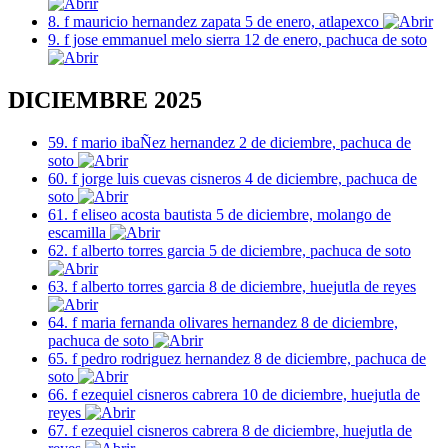
8. f mauricio hernandez zapata 5 de enero, atlapexco
9. f jose emmanuel melo sierra 12 de enero, pachuca de soto
DICIEMBRE 2025
59. f mario ibaÑez hernandez 2 de diciembre, pachuca de
soto
60. f jorge luis cuevas cisneros 4 de diciembre, pachuca de
soto
61. f eliseo acosta bautista 5 de diciembre, molango de
escamilla
62. f alberto torres garcia 5 de diciembre, pachuca de soto
63. f alberto torres garcia 8 de diciembre, huejutla de reyes
64. f maria fernanda olivares hernandez 8 de diciembre,
pachuca de soto
65. f pedro rodriguez hernandez 8 de diciembre, pachuca de
soto
66. f ezequiel cisneros cabrera 10 de diciembre, huejutla de
reyes
67. f ezequiel cisneros cabrera 8 de diciembre, huejutla de