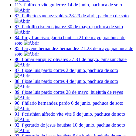
113. f alfredo vite gutierrez 14 de junio, pachuca de soto
82. f alberto sanchez valdez 28-29 de abril, pachuca de soto
83. f adolfo cisneros juarez 30 de mayo, pachuca de soto
84. f rey francisco garcia bautista 21 de mayo, pachuca de
soto
85. f aryene hernandez hernandez 21-23 de mayo, pachuca de
soto
86. f omar enriquez olivares 27-31 de mayo, tamazunchale
87. f jose luis pardo cortes 2 de junio, pachuca de soto
88. f jose luis pardo cortes 4 de junio, pachuca de soto
89. f jose luis pardo cortes 28 de mayo, huejutla de reyes
90. f hilario hernandez pardo 6 de junio, pachuca de soto
91. f cristhian alfredo vite vite 9 de junio. pachuca de soto
92. f gerardo de jesus bautista 10 de junio, pachua de soto
93. f gerardo de jesus bautista 6 de junio, huejutla de reyes