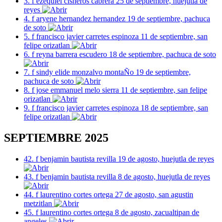
3. f ezequiel cisneros cabrera 25 de septiembre, huejutla de
reyes
4. f aryene hernandez hernandez 19 de septiembre, pachuca
de soto
5. f francisco javier carretes espinoza 11 de septiembre, san
felipe orizatlan
6. f reyna barrera escudero 18 de septiembre, pachuca de soto
7. f sindy elide monzalvo montaÑo 19 de septiembre,
pachuca de soto
8. f jose emmanuel melo sierra 11 de septiembre, san felipe
orizatlan
9. f francisco javier carretes espinoza 18 de septiembre, san
felipe orizatlan
SEPTIEMBRE 2025
42. f benjamin bautista revilla 19 de agosto, huejutla de reyes
43. f benjamin bautista revilla 8 de agosto, huejutla de reyes
44. f laurentino cortes ortega 27 de agosto, san agustin
metzitlan
45. f laurentino cortes ortega 8 de agosto, zacualtipan de
angeles