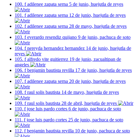
100. f adilenee zapata serna 5 de junio, huejutla de reyes
101. f adilenee zapata serna 12 de junio, huejutla de reyes
102. f adilenee zapata serna 28 de mayo, huejutla de reyes
103. f everardo resendiz quijano 9 de junio, pachuca de soto
104. f nereyda hernandez hernandez 14 de junio, huejutla de
reyes
105. f alfredo vite guitierrez 19 de junio, zacualtipan de
angeles
106. f benjamin bautista revilla 17 de junio, huejutla de reyes
107. f adilenee zapata serna 20 de junio, huejutla de reyes
108. f raul solis bautista 14 de mayo, huejutla de reyes
109. f raul solis bautista 28 de abril, huejutla de reyes
110. f jose luis pardo cortes 6 de junio, pachuca de soto
111. f jose luis pardo cortes 25 de junio, pachuca de soto
112. f benjamin bautista revilla 10 de junio, pachuca de soto