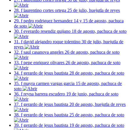
28. f laurentino cortes ortega 25 de julio, huejutla de reyes
29. f pedro rodriguez hernandez 14 y 15 de agosto, pachuca
de soto
30. f everardo resendiz quijano 18 de agosto, pachuca de soto
31. f david alejandro roque tolentino 30 de julio, huejutla de
reyes
32. f saul casanova angeles 26 de agosto, pachuca de soto
33. f pepe enriquez olivares 26 de agosto, pachuca de soto
34. f gerardo de jesus bautista 28 de agosto, pachuca de soto
35. f mayra carmen vargas garcia 15 de agosto, pachuca de
soto
36. f reyna barrera escudero 19 de junio, pachuca de soto
37. f gerardo de jesus bautista 20 de agosto, huejutla de reyes
38. f gerardo de jesus bautista 25 de agosto, pachuca de soto
39. f gerardo de jesus bautista 19 de agosto, pachuca de soto