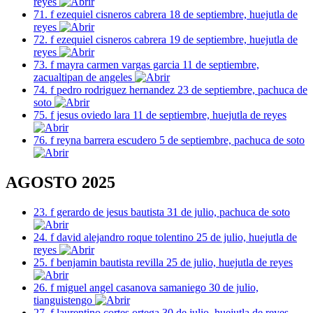
reyes
71. f ezequiel cisneros cabrera 18 de septiembre, huejutla de
reyes
72. f ezequiel cisneros cabrera 19 de septiembre, huejutla de
reyes
73. f mayra carmen vargas garcia 11 de septiembre,
zacualtipan de angeles
74. f pedro rodriguez hernandez 23 de septiembre, pachuca de
soto
75. f jesus oviedo lara 11 de septiembre, huejutla de reyes
76. f reyna barrera escudero 5 de septiembre, pachuca de soto
AGOSTO 2025
23. f gerardo de jesus bautista 31 de julio, pachuca de soto
24. f david alejandro roque tolentino 25 de julio, huejutla de
reyes
25. f benjamin bautista revilla 25 de julio, huejutla de reyes
26. f miguel angel casanova samaniego 30 de julio,
tianguistengo
27. f laurentino cortes ortega 30 de julio, huejutla de reyes