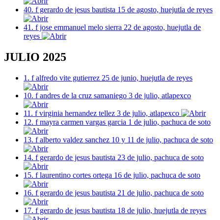
40. f gerardo de jesus bautista 15 de agosto, huejutla de reyes
41. f jose emmanuel melo sierra 22 de agosto, huejutla de
reyes
JULIO 2025
1. f alfredo vite gutierrez 25 de junio, huejutla de reyes
10. f andres de la cruz samaniego 3 de julio, atlapexco
11. f virginia hernandez tellez 3 de julio, atlapexco
12. f mayra carmen vargas garcia 1 de julio, pachuca de soto
13. f alberto valdez sanchez 10 y 11 de julio, pachuca de soto
14. f gerardo de jesus bautista 23 de julio, pachuca de soto
15. f laurentino cortes ortega 16 de julio, pachuca de soto
16. f gerardo de jesus bautista 21 de julio, pachuca de soto
17. f gerardo de jesus bautista 18 de julio, huejutla de reyes