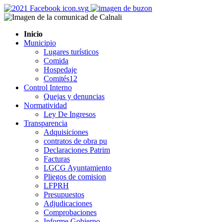
Inicio
Municipio
Lugares turísticos
Comida
Hospedaje
Comités12
Control Interno
Quejas y denuncias
Normatividad
Ley De Ingresos
Transparencia
Adquisiciones
contratos de obra pu
Declaraciones Patrim
Facturas
LGCG Ayuntamiento
Pliegos de comision
LFPRH
Presupuestos
Adjudicaciones
Comprobaciones
Informe Gobierno