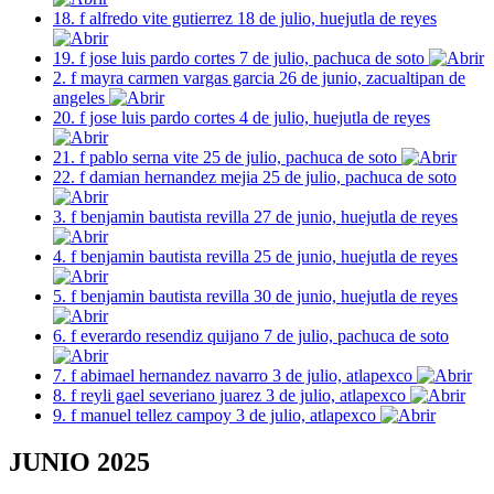
18. f alfredo vite gutierrez 18 de julio, huejutla de reyes
19. f jose luis pardo cortes 7 de julio, pachuca de soto
2. f mayra carmen vargas garcia 26 de junio, zacualtipan de
angeles
20. f jose luis pardo cortes 4 de julio, huejutla de reyes
21. f pablo serna vite 25 de julio, pachuca de soto
22. f damian hernandez mejia 25 de julio, pachuca de soto
3. f benjamin bautista revilla 27 de junio, huejutla de reyes
4. f benjamin bautista revilla 25 de junio, huejutla de reyes
5. f benjamin bautista revilla 30 de junio, huejutla de reyes
6. f everardo resendiz quijano 7 de julio, pachuca de soto
7. f abimael hernandez navarro 3 de julio, atlapexco
8. f reyli gael severiano juarez 3 de julio, atlapexco
9. f manuel tellez campoy 3 de julio, atlapexco
JUNIO 2025