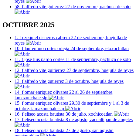
reyes
58. f alfredo vite gutierrez 27 de noviembre, pachuca de soto
OCTUBRE 2025
1. f ezequiel cisneros cabrera 22 de septiembre, huejutla de
reyes
10. f laurentino cortes ortega 24 de septiembre, eloxochitlan
11. f jose luis pardo cortes 11 de septiembre, pachuca de soto
12. f alfredo vite guitierrez 27 de septiembre, huejutla de reyes
13. f alfredo vite gutierrez 3 de octubre, huejutla de reyes
14. f omar enriquez olivares 22 al 26 de septiembre,
tamazunchale slp
15. f omar enriquez olivares 29,30 de septiembre y 1 al 3 de
octubre, tamazunchale slp
16. f eliseo acosta bautista 30 de julio, xochicoatlan
17. f eliseo acosta buatista 8 de agosto, zacualtipan de angeles
18. f eliseo acosta bautista 27 de agosto, san agustin
mentzquitlan