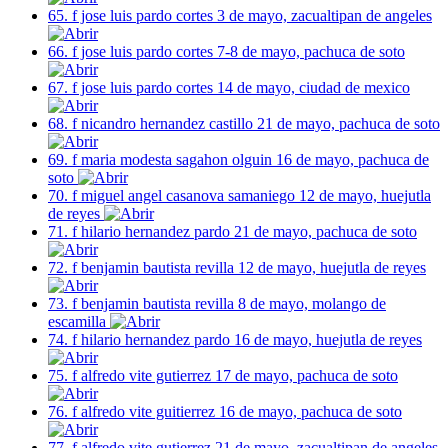
65. f jose luis pardo cortes 3 de mayo, zacualtipan de angeles
66. f jose luis pardo cortes 7-8 de mayo, pachuca de soto
67. f jose luis pardo cortes 14 de mayo, ciudad de mexico
68. f nicandro hernandez castillo 21 de mayo, pachuca de soto
69. f maria modesta sagahon olguin 16 de mayo, pachuca de
soto
70. f miguel angel casanova samaniego 12 de mayo, huejutla
de reyes
71. f hilario hernandez pardo 21 de mayo, pachuca de soto
72. f benjamin bautista revilla 12 de mayo, huejutla de reyes
73. f benjamin bautista revilla 8 de mayo, molango de
escamilla
74. f hilario hernandez pardo 16 de mayo, huejutla de reyes
75. f alfredo vite gutierrez 17 de mayo, pachuca de soto
76. f alfredo vite guitierrez 16 de mayo, pachuca de soto
77. f alfredo vite gutierrez 21 de mayo, zacualtipan de angeles