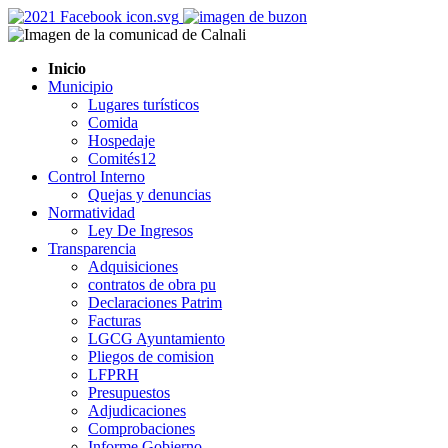
Inicio
Municipio
Lugares turísticos
Comida
Hospedaje
Comités12
Control Interno
Quejas y denuncias
Normatividad
Ley De Ingresos
Transparencia
Adquisiciones
contratos de obra pu
Declaraciones Patrim
Facturas
LGCG Ayuntamiento
Pliegos de comision
LFPRH
Presupuestos
Adjudicaciones
Comprobaciones
Informe Gobierno