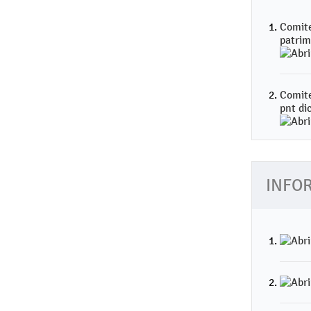
Comite
patrim
Comite
pnt di
INFO