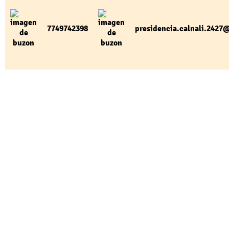
7749742398
presidencia.calnali.242