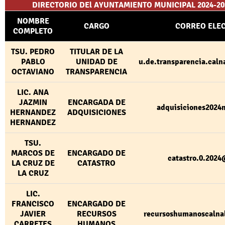
DIRECTORIO DEl AYUNTAMIENTO MUNICIPAL 2024-2
NOMBRE
CARGO
CORREO ELE
COMPLETO
TSU. PEDRO
TITULAR DE LA
PABLO
UNIDAD DE
u.de.transparencia.cal
OCTAVIANO
TRANSPARENCIA
LIC. ANA
JAZMIN
ENCARGADA DE
adquisiciones202
HERNANDEZ
ADQUISICIONES
HERNANDEZ
TSU.
MARCOS DE
ENCARGADO DE
catastro.0.202
LA CRUZ DE
CATASTRO
LA CRUZ
LIC.
FRANCISCO
ENCARGADO DE
JAVIER
RECURSOS
recursoshumanoscaln
CARRETES
HUMANOS