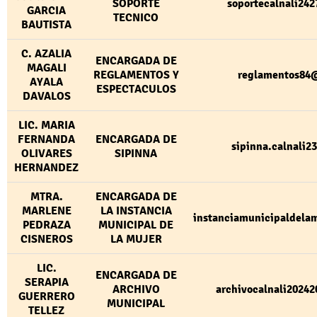
SOPORTE
soportecalnali24
GARCIA
TECNICO
BAUTISTA
C. AZALIA
ENCARGADA DE
MAGALI
REGLAMENTOS Y
reglamentos84
AYALA
ESPECTACULOS
DAVALOS
LIC. MARIA
FERNANDA
ENCARGADA DE
sipinna.calnali
OLIVARES
SIPINNA
HERNANDEZ
MTRA.
ENCARGADA DE
MARLENE
LA INSTANCIA
instanciamunicipaldela
PEDRAZA
MUNICIPAL DE
CISNEROS
LA MUJER
LIC.
ENCARGADA DE
SERAPIA
ARCHIVO
archivocalnali2024
GUERRERO
MUNICIPAL
TELLEZ