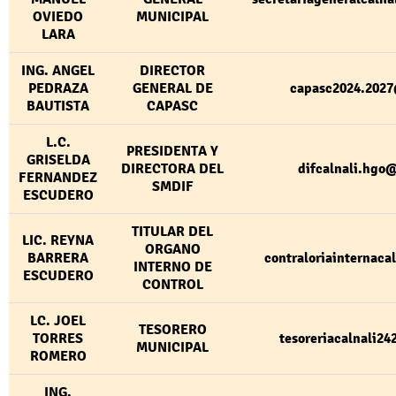
OVIEDO
MUNICIPAL
LARA
ING. ANGEL
DIRECTOR
PEDRAZA
GENERAL DE
capasc2024.202
BAUTISTA
CAPASC
L.C.
PRESIDENTA Y
GRISELDA
DIRECTORA DEL
difcalnali.hgo
FERNANDEZ
SMDIF
ESCUDERO
TITULAR DEL
LIC. REYNA
ORGANO
BARRERA
contraloriainternac
INTERNO DE
ESCUDERO
CONTROL
LC. JOEL
TESORERO
TORRES
tesoreriacalnali2
MUNICIPAL
ROMERO
ING.