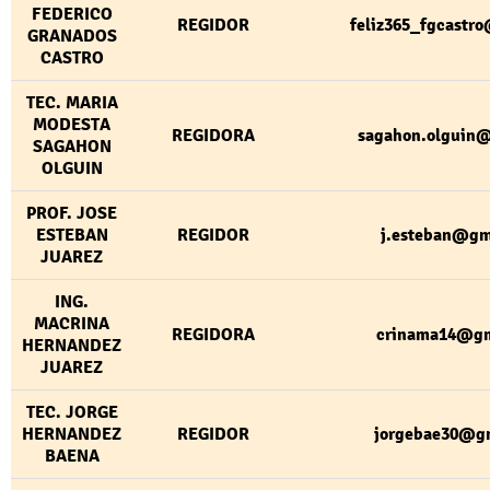
FEDERICO
REGIDOR
feliz365_fgcastr
GRANADOS
CASTRO
TEC. MARIA
MODESTA
REGIDORA
sagahon.olguin
SAGAHON
OLGUIN
PROF. JOSE
ESTEBAN
REGIDOR
j.esteban@gm
JUAREZ
ING.
MACRINA
REGIDORA
crinama14@gm
HERNANDEZ
JUAREZ
TEC. JORGE
HERNANDEZ
REGIDOR
jorgebae30@g
BAENA