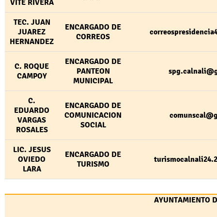
VITE RIVERA
TEC. JUAN
ENCARGADO DE
JUAREZ
correospresidenci
CORREOS
HERNANDEZ
ENCARGADO DE
C. ROQUE
PANTEON
spg.calnali@
CAMPOY
MUNICIPAL
C.
ENCARGADO DE
EDUARDO
COMUNICACION
comunscal@g
VARGAS
SOCIAL
ROSALES
LIC. JESUS
ENCARGADO DE
OVIEDO
turismocalnali24
TURISMO
LARA
AYUNTAMIENTO DE