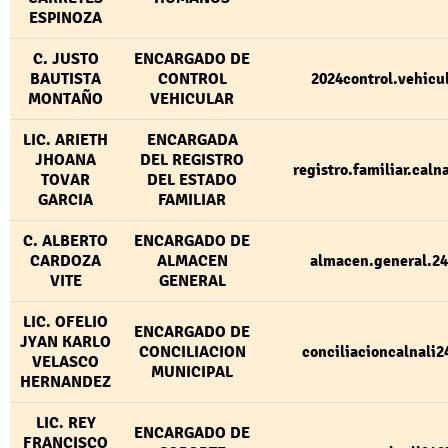
ESPINOZA
C. JUSTO
ENCARGADO DE
BAUTISTA
CONTROL
2024control.vehic
MONTAÑO
VEHICULAR
LIC. ARIETH
ENCARGADA
JHOANA
DEL REGISTRO
registro.familiar.cal
TOVAR
DEL ESTADO
GARCIA
FAMILIAR
C. ALBERTO
ENCARGADO DE
CARDOZA
ALMACEN
almacen.general.
VITE
GENERAL
LIC. OFELIO
ENCARGADO DE
JYAN KARLO
CONCILIACION
conciliacioncalnali
VELASCO
MUNICIPAL
HERNANDEZ
LIC. REY
ENCARGADO DE
FRANCISCO