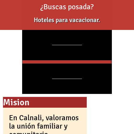
¿Buscas posada?
Hoteles para vacacionar.
INVITACION 1 INFORME DE
GOBIERNO
FIEST
Mision
En Calnali, valoramos
la unión familiar y