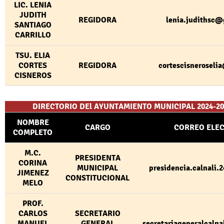
LIC. LENIA
JUDITH
REGIDORA
lenia.judithsc
SANTIAGO
CARRILLO
TSU. ELIA
CORTES
REGIDORA
cortescisnerosel
CISNEROS
DIRECTORIO DEl AYUNTAMIENTO MUNICIPAL 2024-20
NOMBRE
CARGO
CORREO ELE
COMPLETO
M.C.
PRESIDENTA
CORINA
MUNICIPAL
presidencia.calnali
JIMENEZ
CONSTITUCIONAL
MELO
PROF.
CARLOS
SECRETARIO
MANUEL
GENERAL
secretariageneralcaln