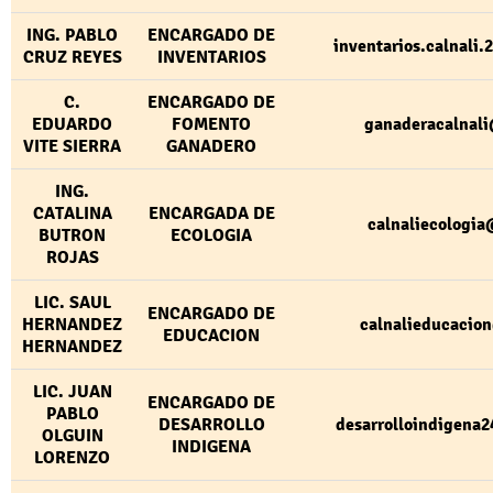
ING. PABLO
ENCARGADO DE
inventarios.calnali
CRUZ REYES
INVENTARIOS
C.
ENCARGADO DE
EDUARDO
FOMENTO
ganaderacalnal
VITE SIERRA
GANADERO
ING.
CATALINA
ENCARGADA DE
calnaliecologi
BUTRON
ECOLOGIA
ROJAS
LIC. SAUL
ENCARGADO DE
HERNANDEZ
calnalieducaci
EDUCACION
HERNANDEZ
LIC. JUAN
ENCARGADO DE
PABLO
DESARROLLO
desarrolloindigena
OLGUIN
INDIGENA
LORENZO