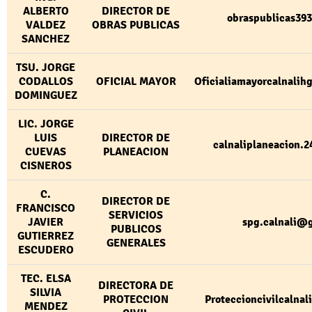
ALBERTO
DIRECTOR DE
obraspublicas39
VALDEZ
OBRAS PUBLICAS
SANCHEZ
TSU. JORGE
CODALLOS
OFICIAL MAYOR
Oficialiamayorcalnali
DOMINGUEZ
LIC. JORGE
LUIS
DIRECTOR DE
calnaliplaneacion.
CUEVAS
PLANEACION
CISNEROS
C.
DIRECTOR DE
FRANCISCO
SERVICIOS
JAVIER
spg.calnali@
PUBLICOS
GUTIERREZ
GENERALES
ESCUDERO
TEC. ELSA
DIRECTORA DE
SILVIA
PROTECCION
Proteccioncivilcalna
MENDEZ