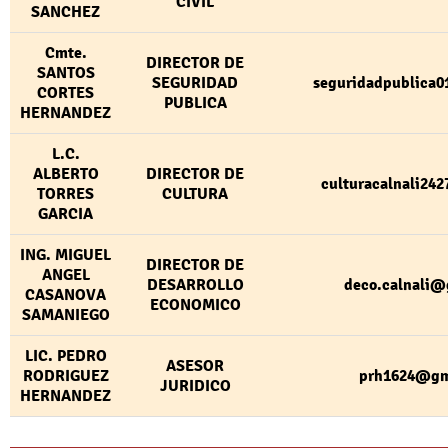
CIVIL
SANCHEZ
Cmte.
DIRECTOR DE
SANTOS
SEGURIDAD
seguridadpublica
CORTES
PUBLICA
HERNANDEZ
L.C.
ALBERTO
DIRECTOR DE
culturacalnali24
TORRES
CULTURA
GARCIA
ING. MIGUEL
DIRECTOR DE
ANGEL
DESARROLLO
deco.calnali@
CASANOVA
ECONOMICO
SAMANIEGO
LIC. PEDRO
ASESOR
RODRIGUEZ
prh1624@gm
JURIDICO
HERNANDEZ