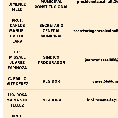
MUNICIPAL
presidencia.calnali.
JIMENEZ
CONSTITUCIONAL
MELO
PROF.
CARLOS
SECRETARIO
MANUEL
GENERAL
secretariageneralcaln
OVIEDO
MUNICIPAL
LARA
L.C.
MISSAEL
SINDICO
juarezmissael80
JUAREZ
PROCURADOR
ESPINOZA
C. EMILIO
REGIDOR
vipee.56@gm
VITE PEREZ
LIC. ROSA
MARIA VITE
REGIDORA
biol.rosamaria
TELLEZ
PROF.